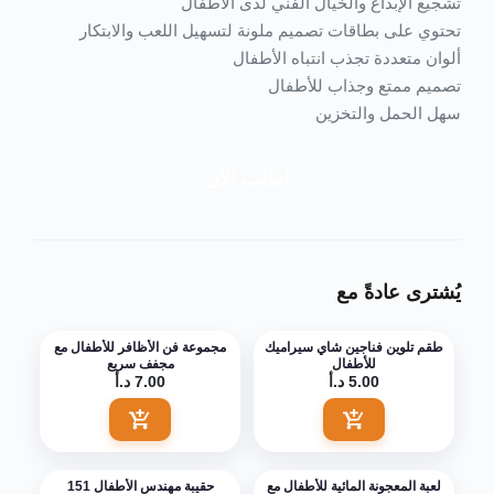
تشجيع الإبداع والخيال الفني لدى الأطفال
تحتوي على بطاقات تصميم ملونة لتسهيل اللعب والابتكار
ألوان متعددة تجذب انتباه الأطفال
تصميم ممتع وجذاب للأطفال
سهل الحمل والتخزين
اطلب الآن
يُشترى عادةً مع
طقم تلوين فناجين شاي سيراميك
مجموعة فن الأظافر للأطفال مع
للأطفال
مجفف سريع
5.00 د.أ
7.00 د.أ
اضف الى السلة
اضف الى السلة
لعبة المعجونة المائية للأطفال مع
حقيبة مهندس الأطفال 151