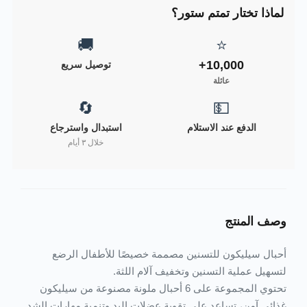
لماذا تختار تمتم ستور؟
🚚
⭐
10,000+
توصيل سريع
عائلة
🔄
💵
الدفع عند الاستلام
استبدال واسترجاع
خلال ٣ أيام
وصف المنتج
أحبال سيليكون للتسنين مصممة خصيصًا للأطفال الرضع
لتسهيل عملية التسنين وتخفيف آلام اللثة.
تحتوي المجموعة على 6 أحبال ملونة مصنوعة من سيليكون
غذائي آمن، تساعد على تقوية عضلات اليد وتنمية مهارات الشد