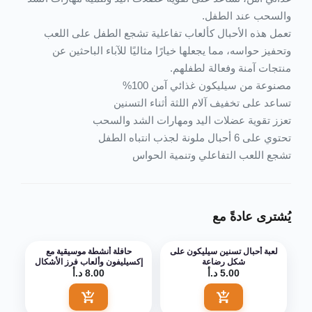
والسحب عند الطفل.
تعمل هذه الأحبال كألعاب تفاعلية تشجع الطفل على اللعب
وتحفيز حواسه، مما يجعلها خيارًا مثاليًا للآباء الباحثين عن
منتجات آمنة وفعالة لطفلهم.
مصنوعة من سيليكون غذائي آمن 100%
تساعد على تخفيف آلام اللثة أثناء التسنين
تعزز تقوية عضلات اليد ومهارات الشد والسحب
تحتوي على 6 أحبال ملونة لجذب انتباه الطفل
تشجع اللعب التفاعلي وتنمية الحواس
يُشترى عادةً مع
لعبة أحبال تسنين سيليكون على
حافلة أنشطة موسيقية مع
شكل رضاعة
إكسيليفون وألعاب فرز الأشكال
5.00 د.أ
8.00 د.أ
اضف الى السلة
اضف الى السلة