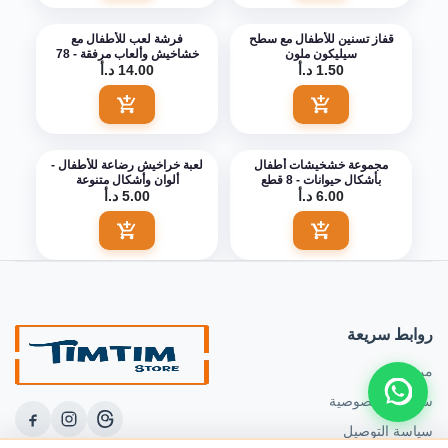
قفاز تسنين للأطفال مع سطح
فرشة لعب للأطفال مع
سيليكون ملون
خشاخيش وألعاب مرفقة - 78
1.50 د.أ
سم
14.00 د.أ
اضف الى السلة
اضف الى السلة
مجموعة خشخيشات أطفال
لعبة خراخيش رضاعة للأطفال -
بأشكال حيوانات - 8 قطع
ألوان وأشكال متنوعة
6.00 د.أ
5.00 د.أ
اضف الى السلة
اضف الى السلة
روابط سريعة
من نحن
site.contact_us_on_whatsapp
سياسة الخصوصية
سياسة التوصيل